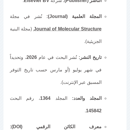
الناشر (Publisher):
شركة
Elsevier BV
.
المجلة العلمية (Journal):
نُشر في مجلة
Journal of Molecular Structure
(مجلة البنية
الجزيئية).
تاريخ النشر:
نُشر البحث في عام
2026
، وتحديداً
في شهر يوليو (أو مارس حسب تاريخ التوفر
المسبق عبر الإنترنت).
المجلد والعدد:
المجلد
1364
، رقم البحث
.
145842
معرف الكائن الرقمي (DOI):