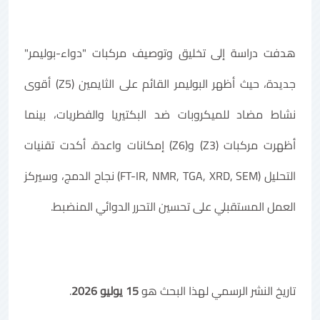
هدفت دراسة إلى تخليق وتوصيف مركبات "دواء-بوليمر"
جديدة، حيث أظهر البوليمر القائم على الثايمين (Z5) أقوى
نشاط مضاد للميكروبات ضد البكتيريا والفطريات، بينما
أظهرت مركبات (Z3) و(Z6) إمكانات واعدة. أكدت تقنيات
التحليل (FT-IR, NMR, TGA, XRD, SEM) نجاح الدمج، وسيركز
العمل المستقبلي على تحسين التحرر الدوائي المنضبط.
تاريخ النشر الرسمي لهذا البحث هو
15 يوليو 2026
.