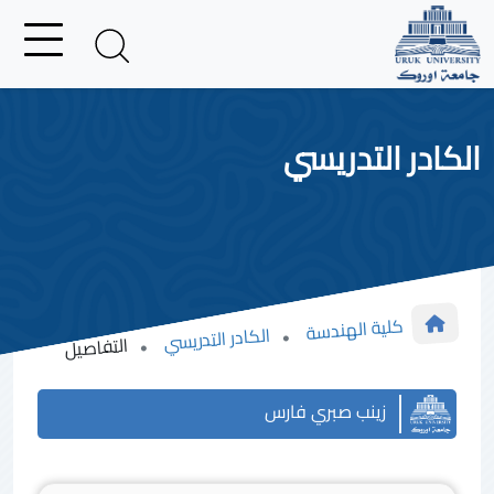
الكادر التدريسي
كلية الهندسة
الكادر التدريسي
التفاصيل
زينب صبري فارس