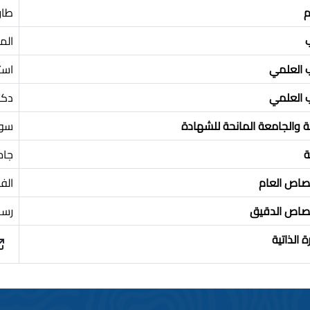
م
طار
الم
ب العلمي
است
ب العلمي
دكت
ة والجامعة المانحة للشهادة
سور
ة
جام
تصاص العام
الف
تصاص الدقيق
رسم
ة الذاتية