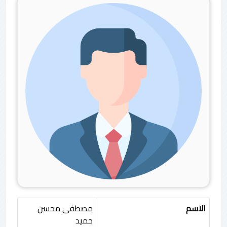
الاسم
مصطفى محسن
حميد